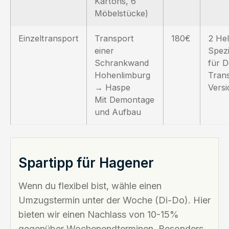
Kartons, 6
Möbelstücke)
Einzeltransport
Transport
180€
2 Hel
einer
Spez
Schrankwand
für 
Hohenlimburg
Trans
→ Haspe
Vers
Mit Demontage
und Aufbau
Spartipp für Hagener
Wenn du flexibel bist, wähle einen
Umzugstermin unter der Woche (Di-Do). Hier
bieten wir einen Nachlass von 10-15%
gegenüber Wochenendterminen. Besonders