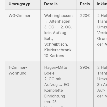
Umzugstyp
Details
Preis
Inklu
WG-Zimmer
Wehringhausen
220€
2 Hel
→ Altenhagen
Trans
3. OG → 2. OG,
Umzu
kein Aufzug
Versi
Bett,
Grun
Schreibtisch,
der
M
Kleiderschrank,
10 Kartons
1-Zimmer-
Hagen-Mitte →
290€
2 Hel
Wohnung
Boele
Trans
2. OG mit
Umzu
Aufzug → EG
3h Ar
Komplette
Auf-
Einrichtung
der 
(ca. 25