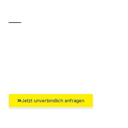
Transport
Sparen Sie bis zu 100€ bei Anfrage
Abwicklung innerhalb von 24 Stunden
Versichert bis zu 7.500€
Ggf. komplette Zollabwicklung inklusive
Umfassender Kundensupport aus Hagen
Jetzt unverbindlich anfragen