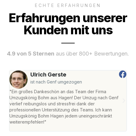
ECHTE ERFAHRUNGEN
Erfahrungen unserer
Kunden mit uns
4.9 von 5 Sternen
aus über 800+ Bewertungen.
Ulrich Gerste
ist nach Genf umgezogen
"Ein großes Dankeschön an das Team der Firma
"Di
Umzugskönig Bohm aus Hagen! Der Umzug nach Genf
mei
verlief reibungslos und stressfrei dank der
Team
professionellen Unterstützung des Teams. Ich kann
habe
Umzugskönig Bohm Hagen jedem uneingeschränkt
an m
weiterempfehlen!"
groß