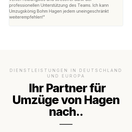
professionellen Unterstützung des Teams. Ich kann
habe
Umzugskönig Bohm Hagen jedem uneingeschränkt
an m
weiterempfehlen!"
groß
DIENSTLEISTUNGEN IN DEUTSCHLAND
UND EUROPA
Ihr Partner für
Umzüge von Hagen
nach..