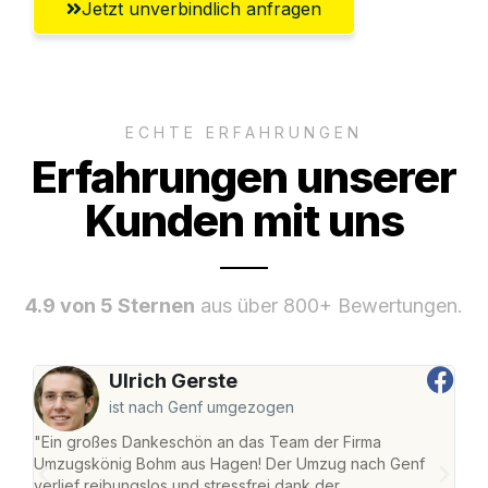
Jetzt unverbindlich anfragen
ECHTE ERFAHRUNGEN
Erfahrungen unserer
Kunden mit uns
4.9 von 5 Sternen
aus über 800+ Bewertungen.
Ulrich Gerste
ist nach Genf umgezogen
"Ein großes Dankeschön an das Team der Firma
"Di
Umzugskönig Bohm aus Hagen! Der Umzug nach Genf
mei
verlief reibungslos und stressfrei dank der
Team