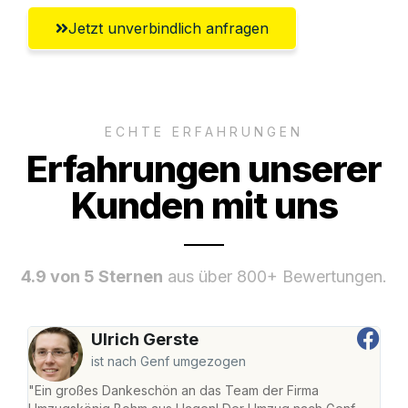
Jetzt unverbindlich anfragen
ECHTE ERFAHRUNGEN
Erfahrungen unserer
Kunden mit uns
4.9 von 5 Sternen
aus über 800+ Bewertungen.
Ulrich Gerste
ist nach Genf umgezogen
"Ein großes Dankeschön an das Team der Firma
"Di