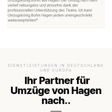
Umzugskönig Bohm aus Hagen! Der Umzug nach Genf
mei
verlief reibungslos und stressfrei dank der
Team
professionellen Unterstützung des Teams. Ich kann
habe
Umzugskönig Bohm Hagen jedem uneingeschränkt
an m
weiterempfehlen!"
groß
DIENSTLEISTUNGEN IN DEUTSCHLAND
UND EUROPA
Ihr Partner für
Umzüge von Hagen
nach..