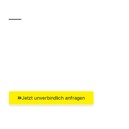
Transport
Sparen Sie bis zu 100€ bei Anfrage
Abwicklung innerhalb von 24 Stunden
Versichert bis zu 7.500€
Ggf. komplette Zollabwicklung inklusive
Umfassender Kundensupport aus Hagen
Jetzt unverbindlich anfragen