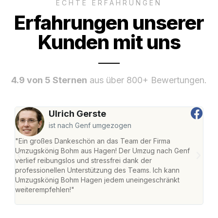
ECHTE ERFAHRUNGEN
Erfahrungen unserer
Kunden mit uns
4.9 von 5 Sternen
aus über 800+ Bewertungen.
Ulrich Gerste
ist nach Genf umgezogen
"Ein großes Dankeschön an das Team der Firma
"Di
Umzugskönig Bohm aus Hagen! Der Umzug nach Genf
mei
verlief reibungslos und stressfrei dank der
Team
professionellen Unterstützung des Teams. Ich kann
habe
Umzugskönig Bohm Hagen jedem uneingeschränkt
an m
weiterempfehlen!"
groß