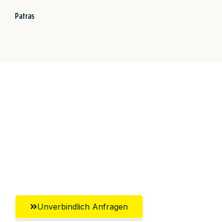
Patras
Jetzt anfragen &
100€ sparen!
Unverbindlich Anfragen