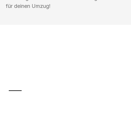
für deinen Umzug!
UMZUGSKÖNIG BOHM HAGEN
Ihr Umzug oder
Transport
Sparen Sie bis zu 100€ bei Anfrage
Abwicklung innerhalb von 24 Stunden
Versichert bis zu 7.500€