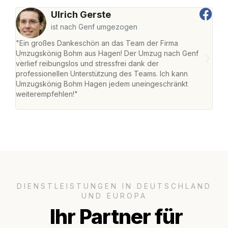
Ulrich Gerste
ist nach Genf umgezogen
"Ein großes Dankeschön an das Team der Firma
"Di
Umzugskönig Bohm aus Hagen! Der Umzug nach Genf
mei
verlief reibungslos und stressfrei dank der
Team
professionellen Unterstützung des Teams. Ich kann
habe
Umzugskönig Bohm Hagen jedem uneingeschränkt
an m
weiterempfehlen!"
groß
DIENSTLEISTUNGEN IN DEUTSCHLAND
UND EUROPA
Ihr Partner für