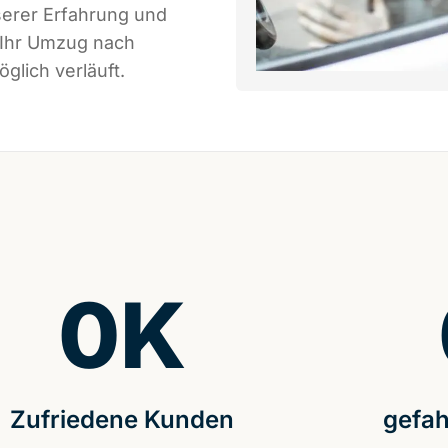
serer Erfahrung und
 Ihr Umzug nach
glich verläuft.
0
K
Zufriedene Kunden
gefah