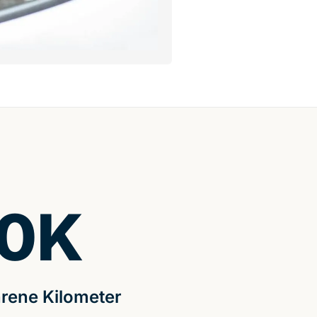
0
K
rene Kilometer