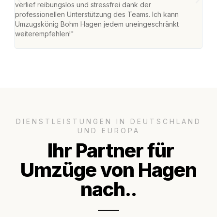
verlief reibungslos und stressfrei dank der
Team
professionellen Unterstützung des Teams. Ich kann
habe
Umzugskönig Bohm Hagen jedem uneingeschränkt
an m
weiterempfehlen!"
groß
DIENSTLEISTUNGEN IN DEUTSCHLAND
UND EUROPA
Ihr Partner für
Umzüge von Hagen
nach..