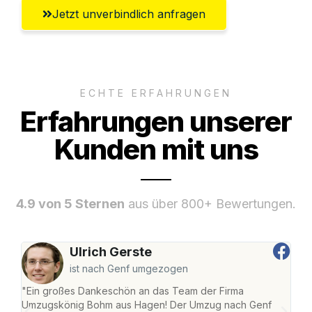
Jetzt unverbindlich anfragen
ECHTE ERFAHRUNGEN
Erfahrungen unserer
Kunden mit uns
4.9 von 5 Sternen
aus über 800+ Bewertungen.
Ulrich Gerste
ist nach Genf umgezogen
"Ein großes Dankeschön an das Team der Firma
"Di
Umzugskönig Bohm aus Hagen! Der Umzug nach Genf
mei