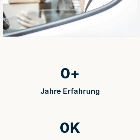
0
+
Jahre Erfahrung
0
K