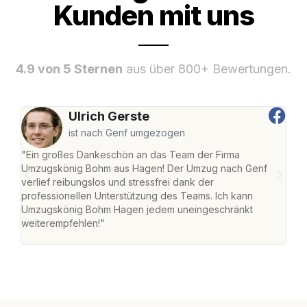
Kunden mit uns
4.9 von 5 Sternen
aus über 800+ Bewertungen.
Ulrich Gerste
ist nach Genf umgezogen
"Ein großes Dankeschön an das Team der Firma
"Di
Umzugskönig Bohm aus Hagen! Der Umzug nach Genf
mei
verlief reibungslos und stressfrei dank der
Team
professionellen Unterstützung des Teams. Ich kann
habe
Umzugskönig Bohm Hagen jedem uneingeschränkt
an m
weiterempfehlen!"
groß