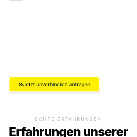
Sparen Sie bis zu 100€ bei Anfrage
Abwicklung innerhalb von 24 Stunden
Versichert bis zu 7.500€
Ggf. komplette Zollabwicklung inklusive
Umfassender Kundensupport aus Hagen
Jetzt unverbindlich anfragen
ECHTE ERFAHRUNGEN
Erfahrungen unserer