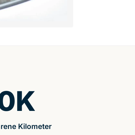
0
K
rene Kilometer