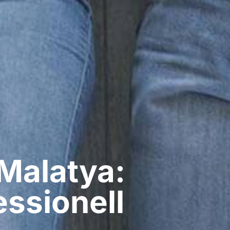
Malatya:
ssionell​