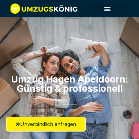
Umzugsunternehmen Hagen
Umzugsservice Hagen
Umzug Hagen​ Apeldoorn:
Günstig & professionell​
Unverbindlich anfragen