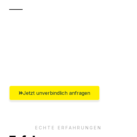
Sparen Sie bis zu 100€ bei Anfrage
Abwicklung innerhalb von 24 Stunden
Versichert bis zu 7.500€
Ggf. komplette Zollabwicklung inklusive
Umfassender Kundensupport aus Hagen
Jetzt unverbindlich anfragen
ECHTE ERFAHRUNGEN