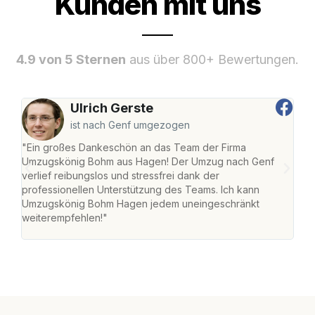
Kunden mit uns
4.9 von 5 Sternen
aus über 800+ Bewertungen.
Ulrich Gerste
ist nach Genf umgezogen
"Ein großes Dankeschön an das Team der Firma
"Di
Umzugskönig Bohm aus Hagen! Der Umzug nach Genf
mei
verlief reibungslos und stressfrei dank der
Team
professionellen Unterstützung des Teams. Ich kann
habe
Umzugskönig Bohm Hagen jedem uneingeschränkt
an m
weiterempfehlen!"
groß