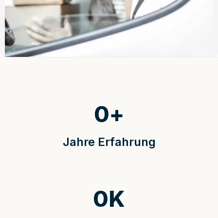
0
+
Jahre Erfahrung
0
K