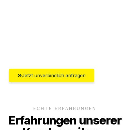
Sparen Sie bis zu 100€ bei Anfrage
Abwicklung innerhalb von 24 Stunden
Versichert bis zu 7.500€
Ggf. komplette Zollabwicklung inklusive
Umfassender Kundensupport aus Hagen
Jetzt unverbindlich anfragen
ECHTE ERFAHRUNGEN
Erfahrungen unserer