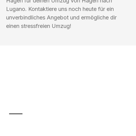
Hagen für deinen Umzug von Hagen nach
Lugano. Kontaktiere uns noch heute für ein
unverbindliches Angebot und ermögliche dir
einen stressfreien Umzug!
UMZUGSKÖNIG BOHM HAGEN
Ihr Umzug oder
Transport
Sparen Sie bis zu 100€ bei Anfrage