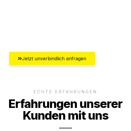
Abwicklung innerhalb von 24 Stunden
Versichert bis zu 7.500€
Ggf. komplette Zollabwicklung inklusive
Umfassender Kundensupport aus Hagen
Jetzt unverbindlich anfragen
ECHTE ERFAHRUNGEN
Erfahrungen unserer
Kunden mit uns