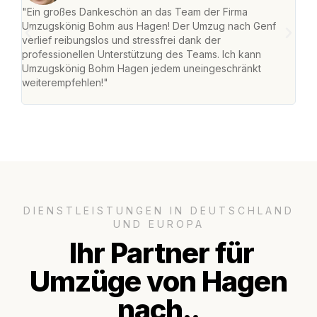
"Ein großes Dankeschön an das Team der Firma
"Di
Umzugskönig Bohm aus Hagen! Der Umzug nach Genf
mei
verlief reibungslos und stressfrei dank der
Team
professionellen Unterstützung des Teams. Ich kann
habe
Umzugskönig Bohm Hagen jedem uneingeschränkt
an m
weiterempfehlen!"
groß
DIENSTLEISTUNGEN IN DEUTSCHLAND
UND EUROPA
Ihr Partner für
Umzüge von Hagen
nach..