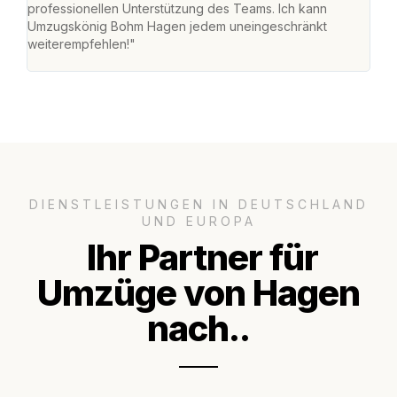
professionellen Unterstützung des Teams. Ich kann
habe
Umzugskönig Bohm Hagen jedem uneingeschränkt
an m
weiterempfehlen!"
groß
DIENSTLEISTUNGEN IN DEUTSCHLAND
UND EUROPA
Ihr Partner für
Umzüge von Hagen
nach..