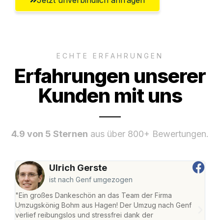
ECHTE ERFAHRUNGEN
Erfahrungen unserer
Kunden mit uns
4.9 von 5 Sternen
aus über 800+ Bewertungen.
Ulrich Gerste
ist nach Genf umgezogen
"Ein großes Dankeschön an das Team der Firma
"Di
Umzugskönig Bohm aus Hagen! Der Umzug nach Genf
mei
verlief reibungslos und stressfrei dank der
Team