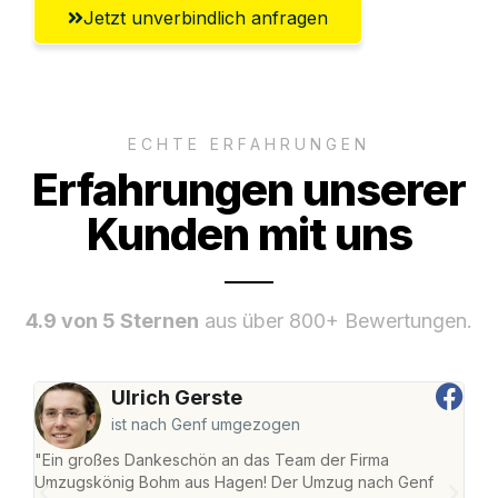
Jetzt unverbindlich anfragen
ECHTE ERFAHRUNGEN
Erfahrungen unserer
Kunden mit uns
4.9 von 5 Sternen
aus über 800+ Bewertungen.
Ulrich Gerste
ist nach Genf umgezogen
"Ein großes Dankeschön an das Team der Firma
"Di
Umzugskönig Bohm aus Hagen! Der Umzug nach Genf
mei