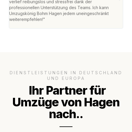
verlief reibungslos und stressfrei dank der
Team
professionellen Unterstützung des Teams. Ich kann
habe
Umzugskönig Bohm Hagen jedem uneingeschränkt
an m
weiterempfehlen!"
groß
DIENSTLEISTUNGEN IN DEUTSCHLAND
UND EUROPA
Ihr Partner für
Umzüge von Hagen
nach..