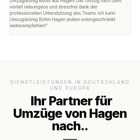
Umzugskönig Bohm aus Hagen! Der Umzug nach Genf
mei
verlief reibungslos und stressfrei dank der
Team
professionellen Unterstützung des Teams. Ich kann
habe
Umzugskönig Bohm Hagen jedem uneingeschränkt
an m
weiterempfehlen!"
groß
DIENSTLEISTUNGEN IN DEUTSCHLAND
UND EUROPA
Ihr Partner für
Umzüge von Hagen
nach..