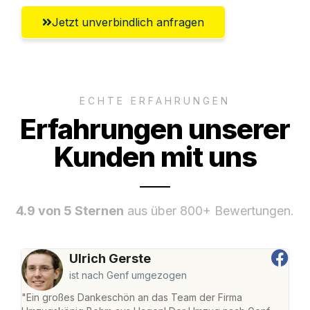
Jetzt unverbindlich anfragen
ECHTE ERFAHRUNGEN
Erfahrungen unserer
Kunden mit uns
4.9 von 5 Sternen
aus über 800+ Bewertungen.
Ulrich Gerste
ist nach Genf umgezogen
"Ein großes Dankeschön an das Team der Firma
"Di