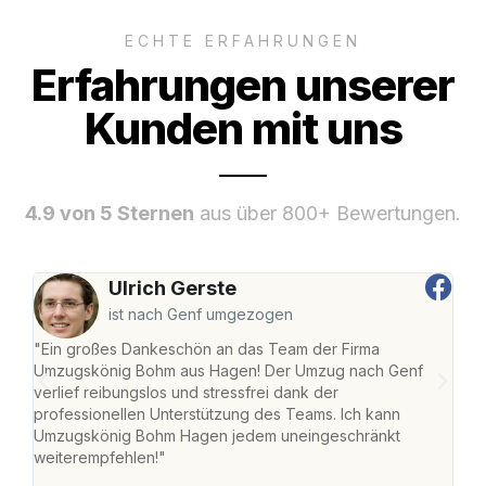
ECHTE ERFAHRUNGEN
Erfahrungen unserer
Kunden mit uns
4.9 von 5 Sternen
aus über 800+ Bewertungen.
Ulrich Gerste
ist nach Genf umgezogen
"Ein großes Dankeschön an das Team der Firma
"Di
Umzugskönig Bohm aus Hagen! Der Umzug nach Genf
mei
verlief reibungslos und stressfrei dank der
Team
professionellen Unterstützung des Teams. Ich kann
habe
Umzugskönig Bohm Hagen jedem uneingeschränkt
an m
weiterempfehlen!"
groß