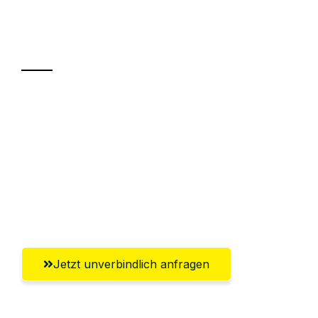
Ihr Umzug oder
Transport
Sparen Sie bis zu 100€ bei Anfrage
Abwicklung innerhalb von 24 Stunden
Versichert bis zu 7.500€
Ggf. komplette Zollabwicklung inklusive
Umfassender Kundensupport aus Hagen
Jetzt unverbindlich anfragen