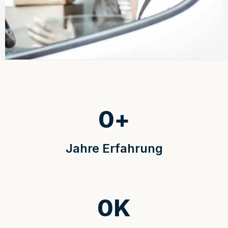
0
+
Jahre Erfahrung
0
K