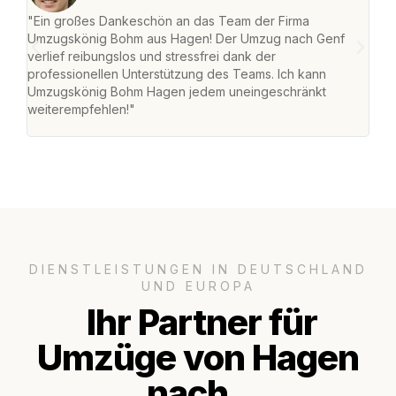
"Ein großes Dankeschön an das Team der Firma
"Di
Umzugskönig Bohm aus Hagen! Der Umzug nach Genf
mei
verlief reibungslos und stressfrei dank der
Team
professionellen Unterstützung des Teams. Ich kann
habe
Umzugskönig Bohm Hagen jedem uneingeschränkt
an m
weiterempfehlen!"
groß
DIENSTLEISTUNGEN IN DEUTSCHLAND
UND EUROPA
Ihr Partner für
Umzüge von Hagen
nach..