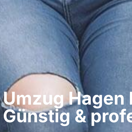
Umzug Hagen​ H
Günstig & profe