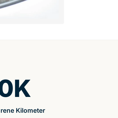
0
K
rene Kilometer