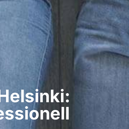
elsinki:
ssionell​