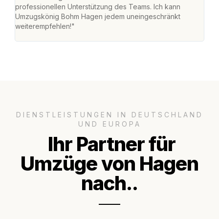
professionellen Unterstützung des Teams. Ich kann
habe
Umzugskönig Bohm Hagen jedem uneingeschränkt
an m
weiterempfehlen!"
groß
DIENSTLEISTUNGEN IN DEUTSCHLAND
UND EUROPA
Ihr Partner für
Umzüge von Hagen
nach..