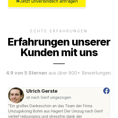
Jetzt unverbindlich anfragen
ECHTE ERFAHRUNGEN
Erfahrungen unserer
Kunden mit uns
4.9 von 5 Sternen
aus über 800+ Bewertungen.
Ulrich Gerste
ist nach Genf umgezogen
"Ein großes Dankeschön an das Team der Firma
"Di
Umzugskönig Bohm aus Hagen! Der Umzug nach Genf
mei
verlief reibungslos und stressfrei dank der
Team