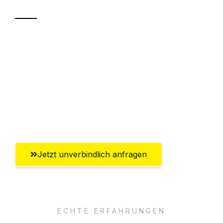
Sparen Sie bis zu 100€ bei Anfrage
Abwicklung innerhalb von 24 Stunden
Versichert bis zu 7.500€
Ggf. komplette Zollabwicklung inklusive
Umfassender Kundensupport aus Hagen
Jetzt unverbindlich anfragen
ECHTE ERFAHRUNGEN