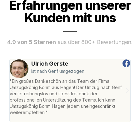
Erfahrungen unserer
Kunden mit uns
4.9 von 5 Sternen
aus über 800+ Bewertungen.
Ulrich Gerste
ist nach Genf umgezogen
"Ein großes Dankeschön an das Team der Firma
"Di
Umzugskönig Bohm aus Hagen! Der Umzug nach Genf
mei
verlief reibungslos und stressfrei dank der
Team
professionellen Unterstützung des Teams. Ich kann
habe
Umzugskönig Bohm Hagen jedem uneingeschränkt
an m
weiterempfehlen!"
groß