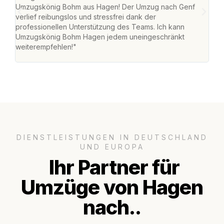
Umzugskönig Bohm aus Hagen! Der Umzug nach Genf
mei
verlief reibungslos und stressfrei dank der
Team
professionellen Unterstützung des Teams. Ich kann
habe
Umzugskönig Bohm Hagen jedem uneingeschränkt
an m
weiterempfehlen!"
groß
DIENSTLEISTUNGEN IN DEUTSCHLAND
UND EUROPA
Ihr Partner für
Umzüge von Hagen
nach..