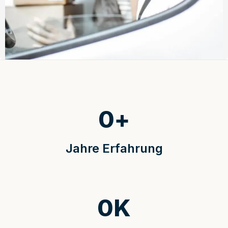
0
+
Jahre Erfahrung
0
K