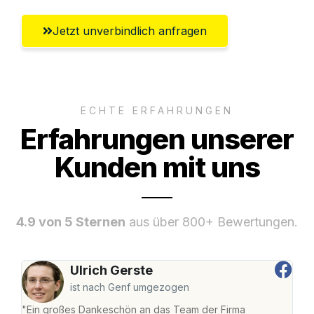
Jetzt unverbindlich anfragen
ECHTE ERFAHRUNGEN
Erfahrungen unserer
Kunden mit uns
4.9 von 5 Sternen
aus über 800+ Bewertungen.
Ulrich Gerste
ist nach Genf umgezogen
"Ein großes Dankeschön an das Team der Firma
"Di