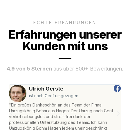
ECHTE ERFAHRUNGEN
Erfahrungen unserer
Kunden mit uns
4.9 von 5 Sternen
aus über 800+ Bewertungen.
Ulrich Gerste
ist nach Genf umgezogen
"Ein großes Dankeschön an das Team der Firma
"Di
Umzugskönig Bohm aus Hagen! Der Umzug nach Genf
mei
verlief reibungslos und stressfrei dank der
Team
professionellen Unterstützung des Teams. Ich kann
habe
Umzugskönig Bohm Hagen jedem uneingeschränkt
an m