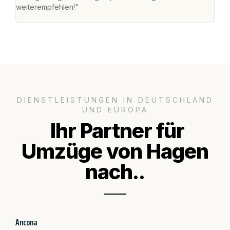
weiterempfehlen!"
groß
DIENSTLEISTUNGEN IN DEUTSCHLAND
UND EUROPA
Ihr Partner für
Umzüge von Hagen
nach..
Ancona