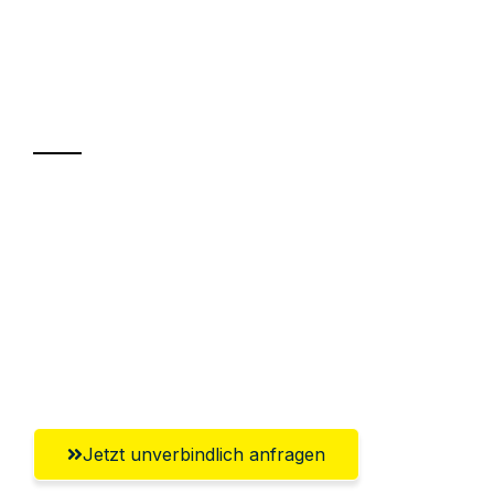
UMZUGSKÖNIG BOHM HAGEN
Ihr Umzug oder
Transport
Sparen Sie bis zu 100€ bei Anfrage
Abwicklung innerhalb von 24 Stunden
Versichert bis zu 7.500€
Ggf. komplette Zollabwicklung inklusive
Umfassender Kundensupport aus Hagen
Jetzt unverbindlich anfragen