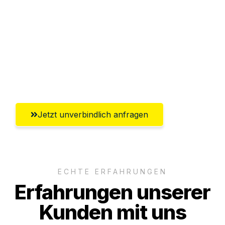
Abwicklung innerhalb von 24 Stunden
Versichert bis zu 7.500€
Ggf. komplette Zollabwicklung inklusive
Umfassender Kundensupport aus Hagen
Jetzt unverbindlich anfragen
ECHTE ERFAHRUNGEN
Erfahrungen unserer
Kunden mit uns