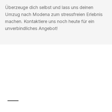
Überzeuge dich selbst und lass uns deinen
Umzug nach Modena zum stressfreien Erlebnis
machen. Kontaktiere uns noch heute für ein
unverbindliches Angebot!
UMZUGSKÖNIG BOHM HAGEN
Ihr Umzug oder
Transport
Sparen Sie bis zu 100€ bei Anfrage