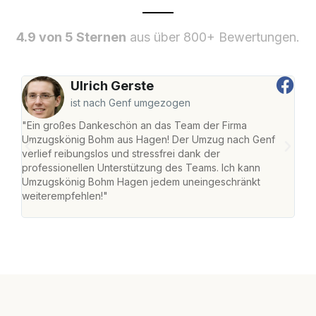
4.9 von 5 Sternen
aus über 800+ Bewertungen.
Ulrich Gerste
ist nach Genf umgezogen
"Ein großes Dankeschön an das Team der Firma
"Di
Umzugskönig Bohm aus Hagen! Der Umzug nach Genf
mei
verlief reibungslos und stressfrei dank der
Team
professionellen Unterstützung des Teams. Ich kann
habe
Umzugskönig Bohm Hagen jedem uneingeschränkt
an m
weiterempfehlen!"
groß