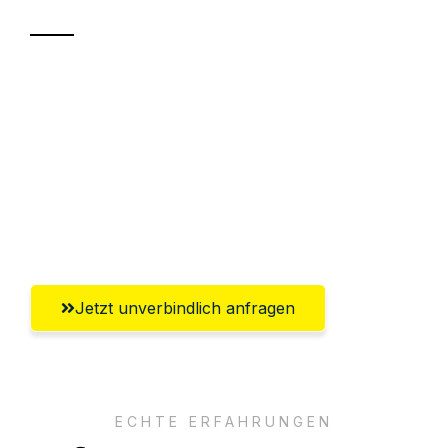
Sparen Sie bis zu 100€ bei Anfrage
Abwicklung innerhalb von 24 Stunden
Versichert bis zu 7.500€
Ggf. komplette Zollabwicklung inklusive
Umfassender Kundensupport aus Hagen
Jetzt unverbindlich anfragen
ECHTE ERFAHRUNGEN