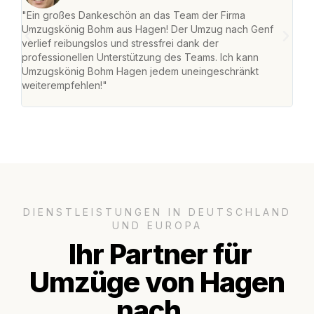
"Ein großes Dankeschön an das Team der Firma
"Di
Umzugskönig Bohm aus Hagen! Der Umzug nach Genf
mei
verlief reibungslos und stressfrei dank der
Team
professionellen Unterstützung des Teams. Ich kann
habe
Umzugskönig Bohm Hagen jedem uneingeschränkt
an m
weiterempfehlen!"
groß
DIENSTLEISTUNGEN IN DEUTSCHLAND
UND EUROPA
Ihr Partner für
Umzüge von Hagen
nach..