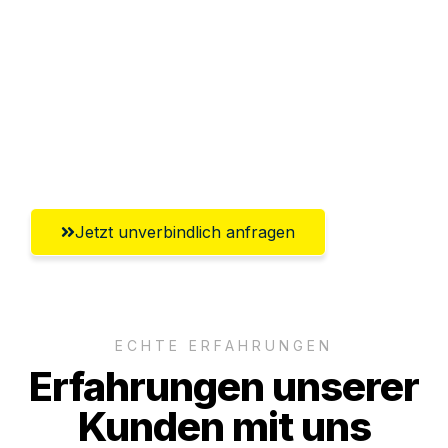
Abwicklung innerhalb von 24 Stunden
Versichert bis zu 7.500€
Ggf. komplette Zollabwicklung inklusive
Umfassender Kundensupport aus Hagen
Jetzt unverbindlich anfragen
ECHTE ERFAHRUNGEN
Erfahrungen unserer
Kunden mit uns