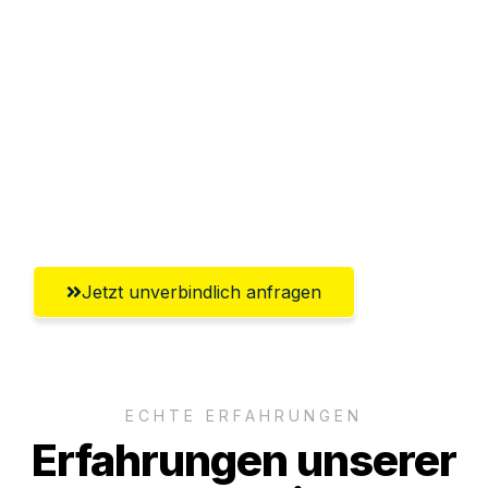
Sparen Sie bis zu 100€ bei Anfrage
Abwicklung innerhalb von 24 Stunden
Versichert bis zu 7.500€
Ggf. komplette Zollabwicklung inklusive
Umfassender Kundensupport aus Hagen
Jetzt unverbindlich anfragen
ECHTE ERFAHRUNGEN
Erfahrungen unserer