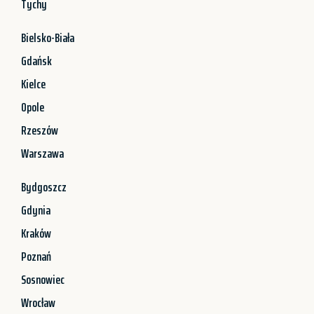
Tychy
Bielsko-Biała
Gdańsk
Kielce
Opole
Rzeszów
Warszawa
Bydgoszcz
Gdynia
Kraków
Poznań
Sosnowiec
Wrocław