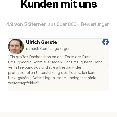
Kunden mit uns
4.9 von 5 Sternen
aus über 800+ Bewertungen.
Ulrich Gerste
ist nach Genf umgezogen
"Ein großes Dankeschön an das Team der Firma
"Di
Umzugskönig Bohm aus Hagen! Der Umzug nach Genf
mei
verlief reibungslos und stressfrei dank der
Team
professionellen Unterstützung des Teams. Ich kann
habe
Umzugskönig Bohm Hagen jedem uneingeschränkt
an m
weiterempfehlen!"
groß