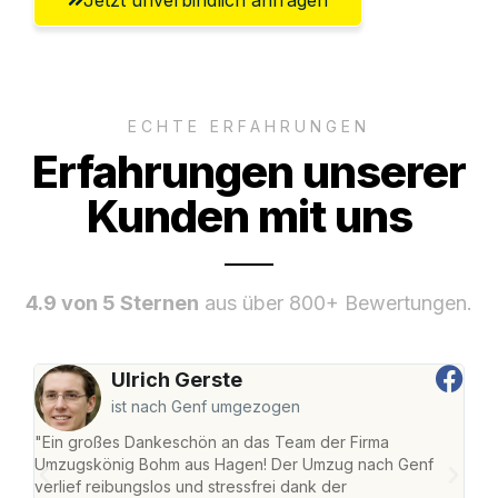
ECHTE ERFAHRUNGEN
Erfahrungen unserer
Kunden mit uns
4.9 von 5 Sternen
aus über 800+ Bewertungen.
Ulrich Gerste
ist nach Genf umgezogen
"Ein großes Dankeschön an das Team der Firma
"Di
Umzugskönig Bohm aus Hagen! Der Umzug nach Genf
mei
verlief reibungslos und stressfrei dank der
Team