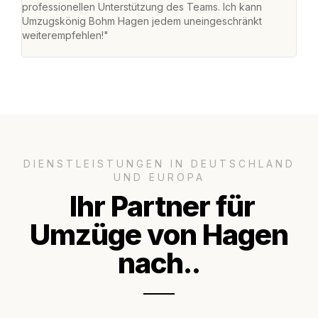
professionellen Unterstützung des Teams. Ich kann
habe
Umzugskönig Bohm Hagen jedem uneingeschränkt
an m
weiterempfehlen!"
groß
DIENSTLEISTUNGEN IN DEUTSCHLAND
UND EUROPA
Ihr Partner für
Umzüge von Hagen
nach..