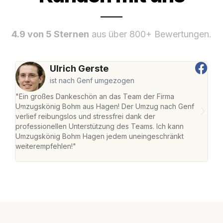
4.9 von 5 Sternen
aus über 800+ Bewertungen.
Ulrich Gerste
ist nach Genf umgezogen
"Ein großes Dankeschön an das Team der Firma
"Di
Umzugskönig Bohm aus Hagen! Der Umzug nach Genf
mei
verlief reibungslos und stressfrei dank der
Team
professionellen Unterstützung des Teams. Ich kann
habe
Umzugskönig Bohm Hagen jedem uneingeschränkt
an m
weiterempfehlen!"
groß