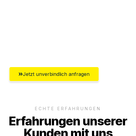
Sparen Sie bis zu 100€ bei Anfrage
Abwicklung innerhalb von 24 Stunden
Versichert bis zu 7.500€
Ggf. komplette Zollabwicklung inklusive
Umfassender Kundensupport aus Hagen
Jetzt unverbindlich anfragen
ECHTE ERFAHRUNGEN
Erfahrungen unserer
Kunden mit uns