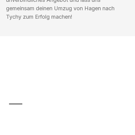
gemeinsam deinen Umzug von Hagen nach
Tychy zum Erfolg machen!
UMZUGSKÖNIG BOHM HAGEN
Ihr Umzug oder
Transport
Sparen Sie bis zu 100€ bei Anfrage
Abwicklung innerhalb von 24 Stunden