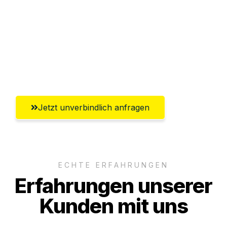
Abwicklung innerhalb von 24 Stunden
Versichert bis zu 7.500€
Ggf. komplette Zollabwicklung inklusive
Umfassender Kundensupport aus Hagen
Jetzt unverbindlich anfragen
ECHTE ERFAHRUNGEN
Erfahrungen unserer
Kunden mit uns