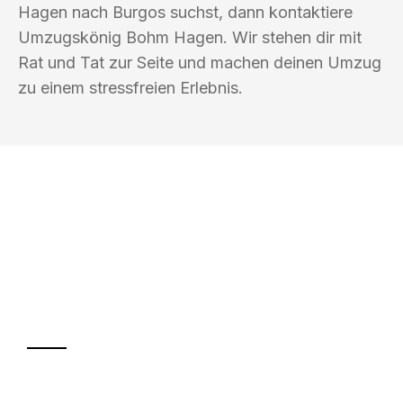
Hagen nach Burgos suchst, dann kontaktiere
Umzugskönig Bohm Hagen. Wir stehen dir mit
Rat und Tat zur Seite und machen deinen Umzug
zu einem stressfreien Erlebnis.
UMZUGSKÖNIG BOHM HAGEN
Ihr Umzug oder
Transport
Sparen Sie bis zu 100€ bei Anfrage