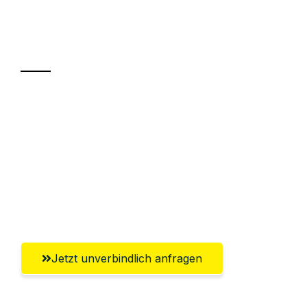
Ihr Umzug oder
Transport
Sparen Sie bis zu 100€ bei Anfrage
Abwicklung innerhalb von 24 Stunden
Versichert bis zu 7.500€
Ggf. komplette Zollabwicklung inklusive
Umfassender Kundensupport aus Hagen
Jetzt unverbindlich anfragen