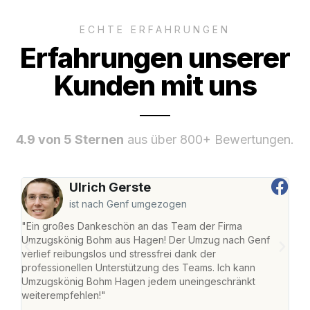
ECHTE ERFAHRUNGEN
Erfahrungen unserer
Kunden mit uns
4.9 von 5 Sternen
aus über 800+ Bewertungen.
Ulrich Gerste
ist nach Genf umgezogen
"Ein großes Dankeschön an das Team der Firma
"Di
Umzugskönig Bohm aus Hagen! Der Umzug nach Genf
mei
verlief reibungslos und stressfrei dank der
Team
professionellen Unterstützung des Teams. Ich kann
habe
Umzugskönig Bohm Hagen jedem uneingeschränkt
an m
weiterempfehlen!"
groß