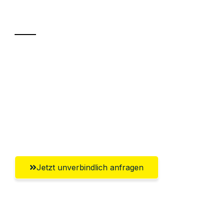
Transport
Sparen Sie bis zu 100€ bei Anfrage
Abwicklung innerhalb von 24 Stunden
Versichert bis zu 7.500€
Ggf. komplette Zollabwicklung inklusive
Umfassender Kundensupport aus Hagen
Jetzt unverbindlich anfragen