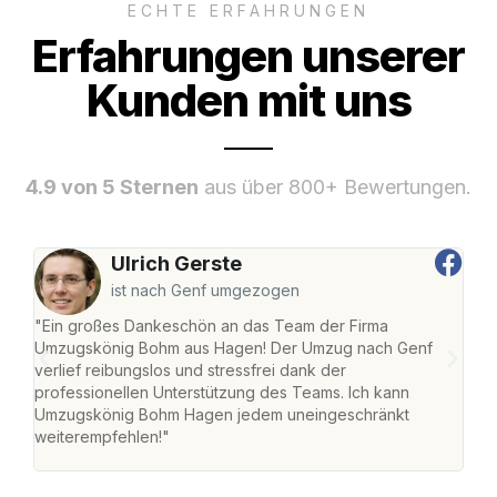
ECHTE ERFAHRUNGEN
Erfahrungen unserer
Kunden mit uns
4.9 von 5 Sternen
aus über 800+ Bewertungen.
Ulrich Gerste
ist nach Genf umgezogen
"Ein großes Dankeschön an das Team der Firma
"Di
Umzugskönig Bohm aus Hagen! Der Umzug nach Genf
mei
verlief reibungslos und stressfrei dank der
Team
professionellen Unterstützung des Teams. Ich kann
habe
Umzugskönig Bohm Hagen jedem uneingeschränkt
an m
weiterempfehlen!"
groß