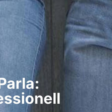
Parla:
ssionell​