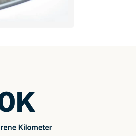
0
K
rene Kilometer