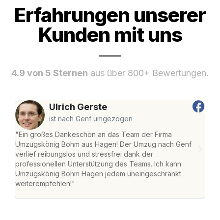
Erfahrungen unserer
Kunden mit uns
4.9 von 5 Sternen
aus über 800+ Bewertungen.
Ulrich Gerste
ist nach Genf umgezogen
"Ein großes Dankeschön an das Team der Firma
"Di
Umzugskönig Bohm aus Hagen! Der Umzug nach Genf
mei
verlief reibungslos und stressfrei dank der
Team
professionellen Unterstützung des Teams. Ich kann
habe
Umzugskönig Bohm Hagen jedem uneingeschränkt
an m
weiterempfehlen!"
groß