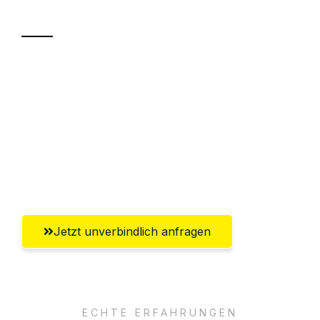
Transport
Sparen Sie bis zu 100€ bei Anfrage
Abwicklung innerhalb von 24 Stunden
Versichert bis zu 7.500€
Ggf. komplette Zollabwicklung inklusive
Umfassender Kundensupport aus Hagen
Jetzt unverbindlich anfragen
ECHTE ERFAHRUNGEN