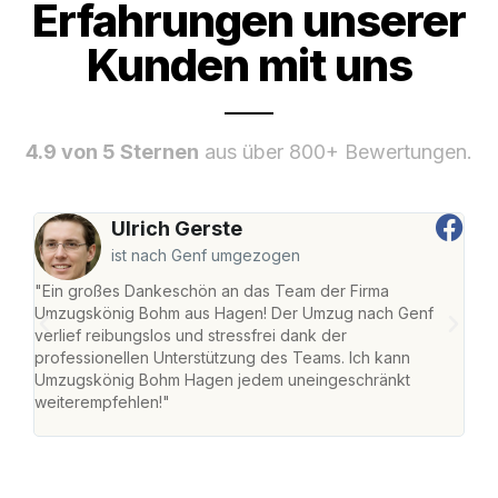
Erfahrungen unserer
Kunden mit uns
4.9 von 5 Sternen
aus über 800+ Bewertungen.
Ulrich Gerste
ist nach Genf umgezogen
"Ein großes Dankeschön an das Team der Firma
"Di
Umzugskönig Bohm aus Hagen! Der Umzug nach Genf
mei
verlief reibungslos und stressfrei dank der
Team
professionellen Unterstützung des Teams. Ich kann
habe
Umzugskönig Bohm Hagen jedem uneingeschränkt
an m
weiterempfehlen!"
groß