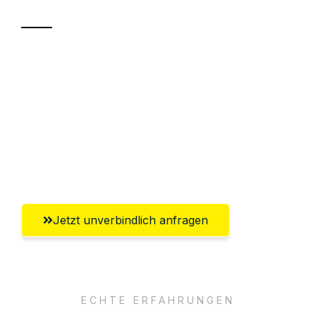
Sparen Sie bis zu 100€ bei Anfrage
Abwicklung innerhalb von 24 Stunden
Versichert bis zu 7.500€
Ggf. komplette Zollabwicklung inklusive
Umfassender Kundensupport aus Hagen
Jetzt unverbindlich anfragen
ECHTE ERFAHRUNGEN