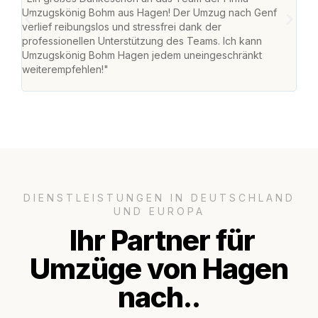
Umzugskönig Bohm aus Hagen! Der Umzug nach Genf
mei
verlief reibungslos und stressfrei dank der
Team
professionellen Unterstützung des Teams. Ich kann
habe
Umzugskönig Bohm Hagen jedem uneingeschränkt
an m
weiterempfehlen!"
groß
DIENSTLEISTUNGEN IN DEUTSCHLAND
UND EUROPA
Ihr Partner für
Umzüge von Hagen
nach..