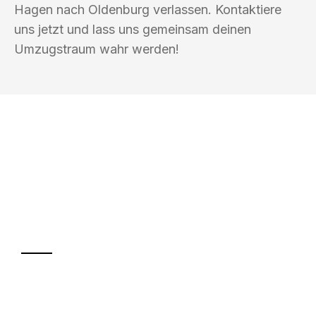
Hagen nach Oldenburg verlassen. Kontaktiere
uns jetzt und lass uns gemeinsam deinen
Umzugstraum wahr werden!
UMZUGSKÖNIG BOHM HAGEN
Ihr Umzug oder
Transport
Sparen Sie bis zu 100€ bei Anfrage
Abwicklung innerhalb von 24 Stunden