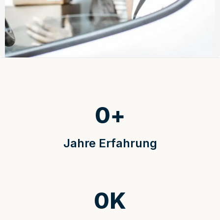
0
+
Jahre Erfahrung
0
K