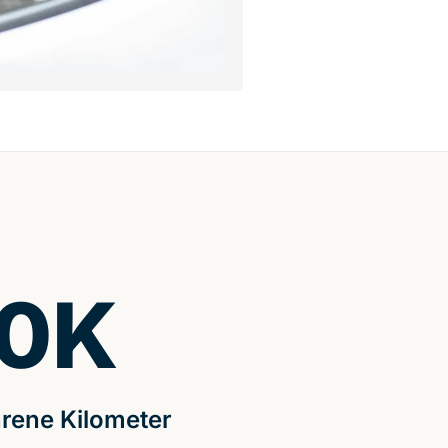
0
K
rene Kilometer