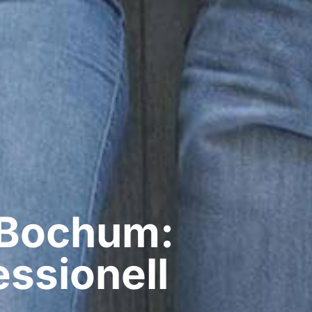
 Bochum:
ssionell​