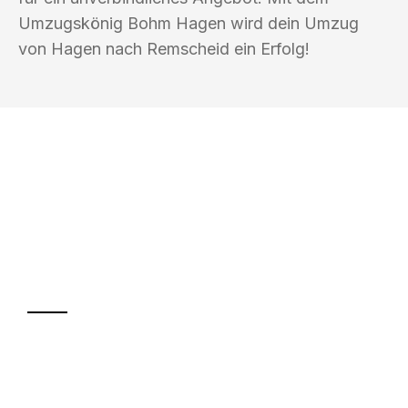
Umzugskönig Bohm Hagen wird dein Umzug
von Hagen nach Remscheid ein Erfolg!
UMZUGSKÖNIG BOHM HAGEN
Ihr Umzug oder
Transport
Sparen Sie bis zu 100€ bei Anfrage
Abwicklung innerhalb von 24 Stunden