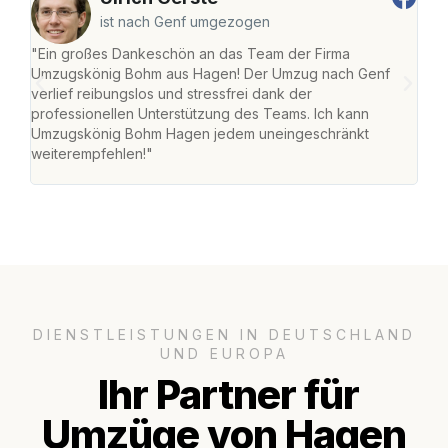
ist nach Genf umgezogen
"Ein großes Dankeschön an das Team der Firma
"Di
Umzugskönig Bohm aus Hagen! Der Umzug nach Genf
mei
verlief reibungslos und stressfrei dank der
Team
professionellen Unterstützung des Teams. Ich kann
habe
Umzugskönig Bohm Hagen jedem uneingeschränkt
an m
weiterempfehlen!"
groß
DIENSTLEISTUNGEN IN DEUTSCHLAND
UND EUROPA
Ihr Partner für
Umzüge von Hagen