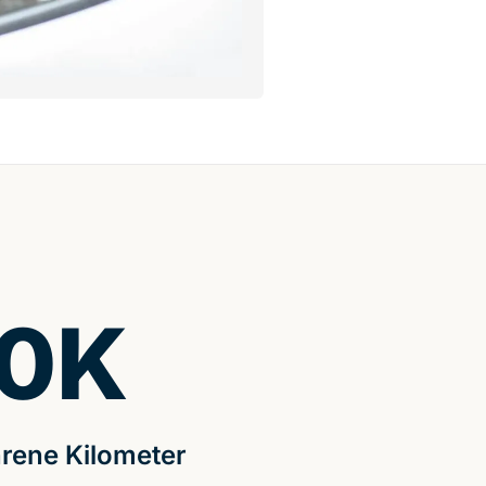
0
K
rene Kilometer