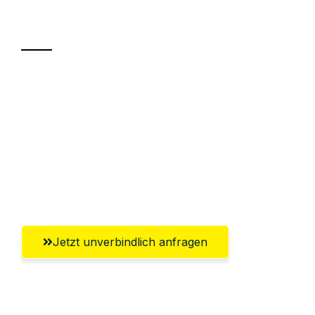
Transport
Sparen Sie bis zu 100€ bei Anfrage
Abwicklung innerhalb von 24 Stunden
Versichert bis zu 7.500€
Ggf. komplette Zollabwicklung inklusive
Umfassender Kundensupport aus Hagen
Jetzt unverbindlich anfragen