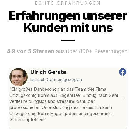
ECHTE ERFAHRUNGEN
Erfahrungen unserer
Kunden mit uns
4.9 von 5 Sternen
aus über 800+ Bewertungen.
Ulrich Gerste
ist nach Genf umgezogen
"Ein großes Dankeschön an das Team der Firma
"Di
Umzugskönig Bohm aus Hagen! Der Umzug nach Genf
mei
verlief reibungslos und stressfrei dank der
Team
professionellen Unterstützung des Teams. Ich kann
habe
Umzugskönig Bohm Hagen jedem uneingeschränkt
an m
weiterempfehlen!"
groß