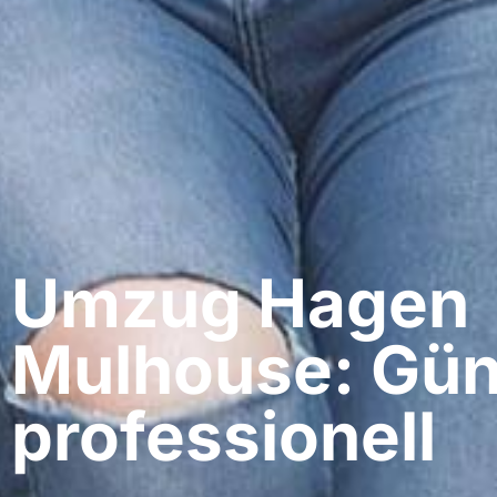
Umzug Hagen​
Mulhouse: Gün
professionell​