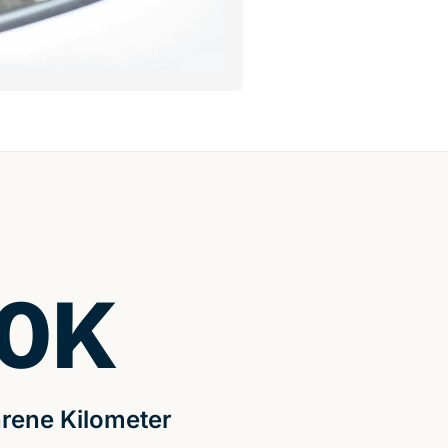
0
K
rene Kilometer