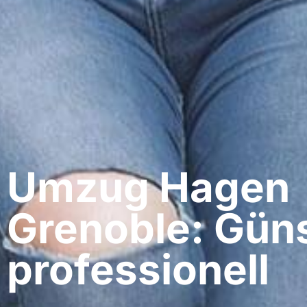
Umzug Hagen​
Grenoble: Güns
professionell​