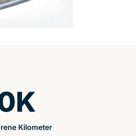
0
K
rene Kilometer