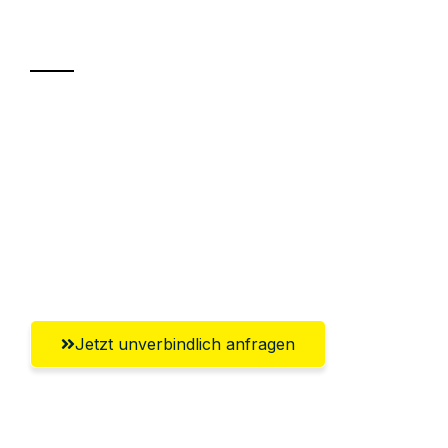
Transport
Sparen Sie bis zu 100€ bei Anfrage
Abwicklung innerhalb von 24 Stunden
Versichert bis zu 7.500€
Ggf. komplette Zollabwicklung inklusive
Umfassender Kundensupport aus Hagen
Jetzt unverbindlich anfragen