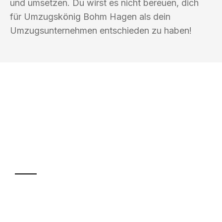
und umsetzen. Du wirst es nicht bereuen, dich
für Umzugskönig Bohm Hagen als dein
Umzugsunternehmen entschieden zu haben!
UMZUGSKÖNIG BOHM HAGEN
Ihr Umzug oder
Transport
Sparen Sie bis zu 100€ bei Anfrage
Abwicklung innerhalb von 24 Stunden