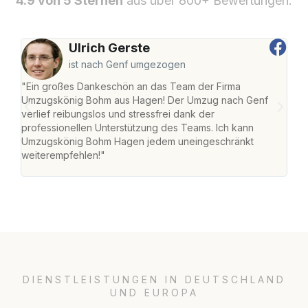
4.9 von 5 Sternen
aus über 800+ Bewertungen.
Ulrich Gerste
ist nach Genf umgezogen
"Ein großes Dankeschön an das Team der Firma
"Di
Umzugskönig Bohm aus Hagen! Der Umzug nach Genf
mei
verlief reibungslos und stressfrei dank der
Team
professionellen Unterstützung des Teams. Ich kann
habe
Umzugskönig Bohm Hagen jedem uneingeschränkt
an m
weiterempfehlen!"
groß
DIENSTLEISTUNGEN IN DEUTSCHLAND
UND EUROPA