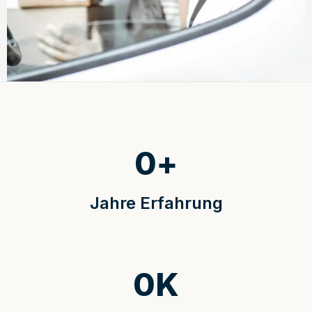
0
+
Jahre Erfahrung
0
K